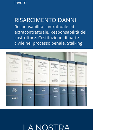
lavoro
RISARCIMENTO DANNI
Responsabilità contrattuale ed
extracontrattuale. Responsabilità del
costruttore. Costituzione di parte
civile nel processo penale. Stalking
LA NOSTRA