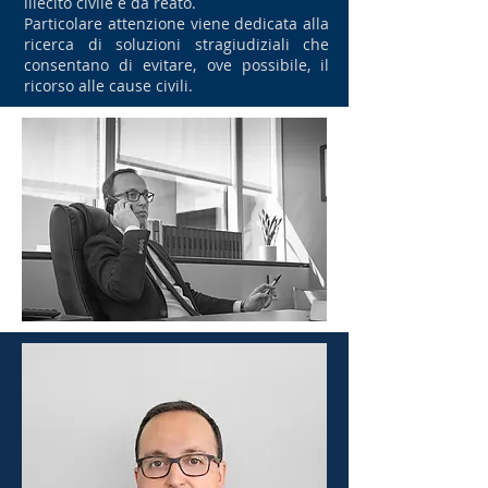
illecito civile e da reato.
Particolare attenzione viene dedicata alla
ricerca di soluzioni stragiudiziali che
consentano di evitare, ove possibile, il
ricorso alle cause civili.