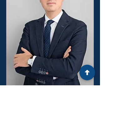
AVVOCATO NICOLA GUSI
L'Avvocato Nicola Gusi nasce a Bassano del Grappa
(Vicenza) il 17/5/1980.
Frequenta il Liceo Classico G. B. Brocchi a Bassano
del Grappa (Vicenza), ove consegue la maturità
classica nel 1999.